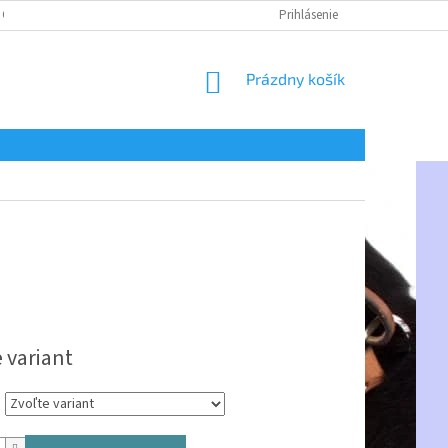
 OSOBNÝCH ÚDAJOV
Prihlásenie
NÁKUPNÝ
Prázdny košík
KOŠÍK
ová
 variant