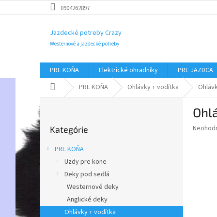
Prejsť
0904262897
na
obsah
Jazdecké potreby Crazy
Westernové a jazdecké potreby
PRE KOŇA
Elektrické ohradníky
PRE JAZDCA
Domov
PRE KOŇA
Ohlávky + vodítka
Ohlávk
B
Ohl
o
Preskočiť
č
Priemer
Neohod
Kategórie
kategórie
n
hodnote
ý
produkt
PRE KOŇA
p
je
Uzdy pre kone
0,0
a
z
Deky pod sedlá
n
5
e
Westernové deky
hviezdič
l
Anglické deky
Ohlávky + vodítka