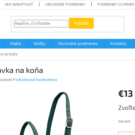
AKO NAKUPOVAŤ
OBCHODNÉ PODMIENKY
PODMIENKY OCHRANY
HĽADAŤ
Stajňa
Služby
Obchodné podmienky
Kontakty
a na koňa
ávka na koňa
né
notené
Podrobnosti hodnotenia
nie
€13
u
Jednotk
Zvoľte
cena:
iek.
Variant