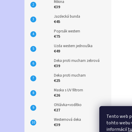
Mikina
€39
Jazdecká bunda
€45
Poprsák western
€75
Uzda western jednouška
€49
Deka proti mucham zebrová
€39
Deka proti mucham
€25
Maska s UV filtrom
€26
Ohlávka+vodítko
€27
Tento web p
Westernová deka
tohto webu v
€39
informácií
t