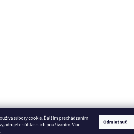
oužíva súbory cookie. Ďalším prechádzaním
Odmietnuť
yjadrujete súhlas s ich používaním. Viac
u
.