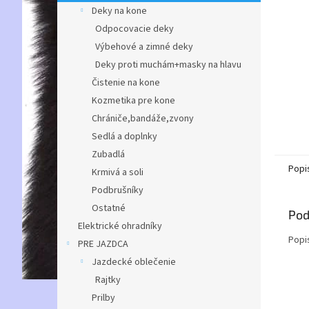
Deky na kone
Odpocovacie deky
Výbehové a zimné deky
Deky proti muchám+masky na hlavu
Čistenie na kone
Kozmetika pre kone
Chrániče,bandáže,zvony
Sedlá a doplnky
Zubadlá
Popi
Krmivá a soli
Podbrušníky
Ostatné
Pod
Elektrické ohradníky
Popi
PRE JAZDCA
Jazdecké oblečenie
Rajtky
Prilby