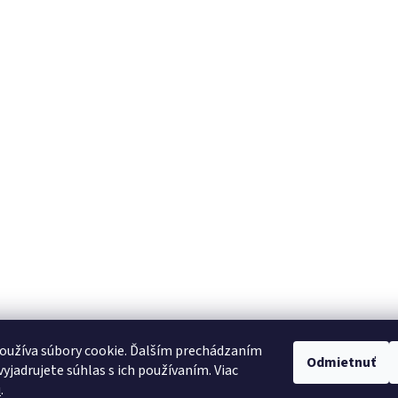
oužíva súbory cookie. Ďalším prechádzaním
Odmietnuť
yjadrujete súhlas s ich používaním. Viac
u
.