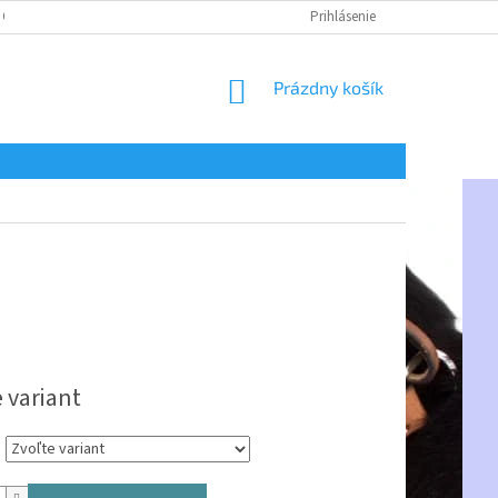
 OSOBNÝCH ÚDAJOV
Prihlásenie
NÁKUPNÝ
Prázdny košík
KOŠÍK
ová
 variant