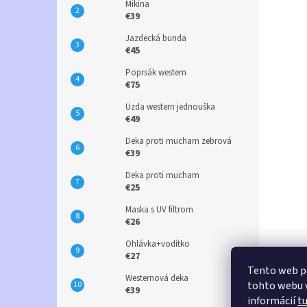
Mikina
€39
Jazdecká bunda
€45
Poprsák western
€75
Uzda western jednouška
€49
Deka proti mucham zebrová
€39
Deka proti mucham
€25
Maska s UV filtrom
€26
Ohlávka+vodítko
€27
Tento web p
Westernová deka
tohto webu v
€39
informácií
t