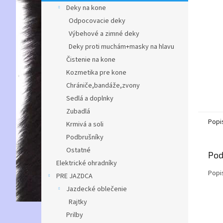
Deky na kone
Odpocovacie deky
Výbehové a zimné deky
Deky proti muchám+masky na hlavu
Čistenie na kone
Kozmetika pre kone
Chrániče,bandáže,zvony
Sedlá a doplnky
Zubadlá
Popi
Krmivá a soli
Podbrušníky
Ostatné
Pod
Elektrické ohradníky
Popi
PRE JAZDCA
Jazdecké oblečenie
Rajtky
Prilby