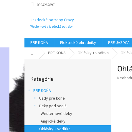
Prejsť
0904262897
na
obsah
Jazdecké potreby Crazy
Westernové a jazdecké potreby
PRE KOŇA
Elektrické ohradníky
PRE JAZDCA
Domov
PRE KOŇA
Ohlávky + vodítka
Ohlávk
B
Ohl
o
Preskočiť
č
Priemer
Neohod
Kategórie
kategórie
n
hodnote
ý
produkt
PRE KOŇA
p
je
Uzdy pre kone
0,0
a
z
Deky pod sedlá
n
5
e
Westernové deky
hviezdič
l
Anglické deky
Ohlávky + vodítka