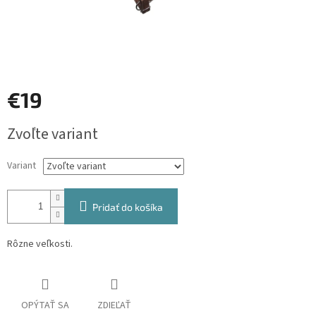
€19
Jednotková
Zvoľte variant
cena:
Variant
Pridať do košíka
Rôzne veľkosti.
OPÝTAŤ SA
ZDIEĽAŤ