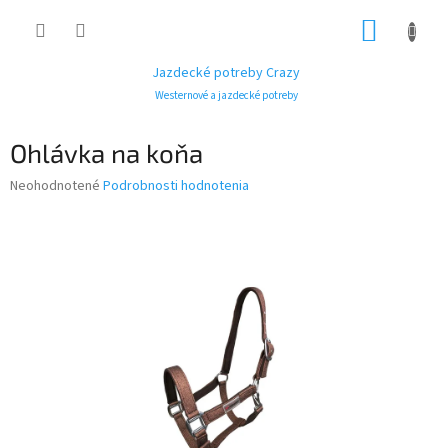
Prejsť
NÁKUP
na
obsah
KOŠÍK
Jazdecké potreby Crazy
Westernové a jazdecké potreby
Ohlávka na koňa
Priemerné
Neohodnotené
Podrobnosti hodnotenia
hodnotenie
produktu
je
0,0
z
5
hviezdičiek.