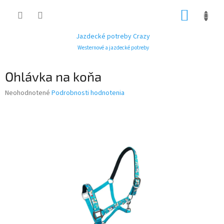
Prejsť
NÁKUP
na
obsah
KOŠÍK
Jazdecké potreby Crazy
Westernové a jazdecké potreby
Ohlávka na koňa
Priemerné
Neohodnotené
Podrobnosti hodnotenia
hodnotenie
produktu
je
0,0
z
5
hviezdičiek.