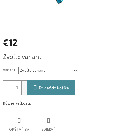
€12
Jednotková
Zvoľte variant
cena:
Variant
Pridať do košíka
Rôzne veľkosti.
OPÝTAŤ SA
ZDIEĽAŤ