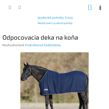
Prejsť
NÁKUP
na
obsah
KOŠÍK
Jazdecké potreby Crazy
Westernové a jazdecké potreby
Odpocovacia deka na koňa
Priemerné
Neohodnotené
Podrobnosti hodnotenia
hodnotenie
produktu
je
0,0
z
5
hviezdičiek.