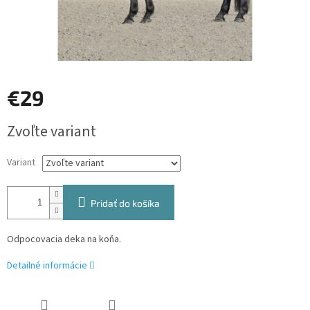
€29
Jednotková
Zvoľte variant
cena:
Variant
Pridať do košíka
Odpocovacia deka na koňa.
Detailné informácie