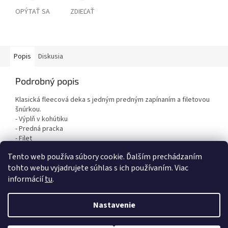
OPÝTAŤ SA
ZDIEĽAŤ
Popis
Diskusia
Podrobný popis
Klasická fleecová deka s jedným predným zapínaním a filetovou
šnúrkou.
- Výplň v kohútiku
- Predná pracka
- Filet
Materiál: 100% polyester
Tento web používa súbory cookie. Ďalším prechádzaním
tohto webu vyjadrujete súhlas s ich používaním. Viac
informácií
tu
.
Z
á
Nastavenie
Vytvoril Shoptet
p
ä