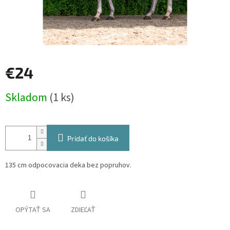
€24
Jednotková
Skladom
(1 ks)
cena:
Pridať do košíka
135 cm odpocovacia deka bez popruhov.
OPÝTAŤ SA
ZDIEĽAŤ