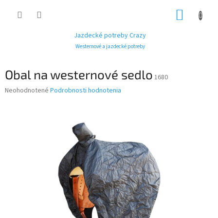
Prejsť
NÁKUP
na
obsah
KOŠÍK
Jazdecké potreby Crazy
Westernové a jazdecké potreby
Obal na westernové sedlo
1680
Priemerné
Neohodnotené
Podrobnosti hodnotenia
hodnotenie
produktu
je
0,0
z
5
hviezdičiek.