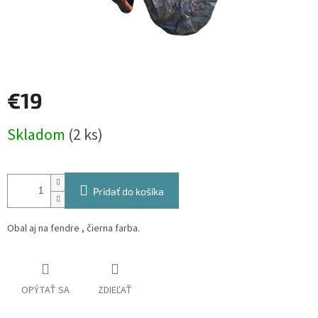
€19
Jednotková
Skladom
(2 ks)
cena:
Pridať do košíka
Obal aj na fendre , čierna farba.
OPÝTAŤ SA
ZDIEĽAŤ