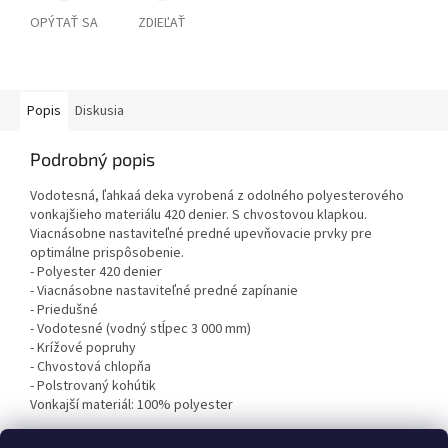
OPÝTAŤ SA
ZDIEĽAŤ
Popis
Diskusia
Podrobný popis
Vodotesná, ľahkaá deka vyrobená z odolného polyesterového
vonkajšieho materiálu 420 denier. S chvostovou klapkou.
Viacnásobne nastaviteľné predné upevňovacie prvky pre
optimálne prispôsobenie.
- Polyester 420 denier
- Viacnásobne nastaviteľné predné zapínanie
- Priedušné
- Vodotesné (vodný stĺpec 3 000 mm)
- Krížové popruhy
- Chvostová chlopňa
- Polstrovaný kohútik
Vonkajší materiál: 100% polyester
Nepodšitý fleesom