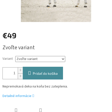
€49
Jednotková
Zvoľte variant
cena:
Variant
Pridať do košíka
Nepremokavá deka na koňa bez zateplenia.
Detailné informácie