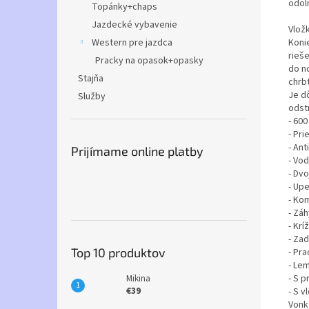
odoln
Topánky+chaps
Jazdecké vybavenie
Vložk
Western pre jazdca
Koni
rieš
Pracky na opasok+opasky
do n
Stajňa
chrbt
Je dô
Služby
odst
- 600
- Pr
- Ant
Prijímame online platby
- Vo
- Dvo
- Up
- Ko
- Zá
- Kr
- Za
Top 10 produktov
- Pr
- Le
- S 
Mikina
€39
- S v
Vonk