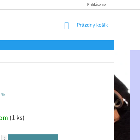
 OSOBNÝCH ÚDAJOV
Prihlásenie
NÁKUPNÝ
Prázdny košík
KOŠÍK
1 %
ová
dom
(1 ks)