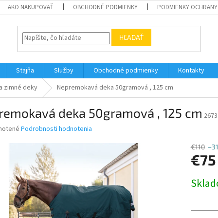
AKO NAKUPOVAŤ
OBCHODNÉ PODMIENKY
PODMIENKY OCHRANY
HĽADAŤ
Stajňa
Služby
Obchodné podmienky
Kontakty
a zimné deky
Nepremokavá deka 50gramová , 125 cm
remokavá deka 50gramová , 125 cm
2673
né
notené
Podrobnosti hodnotenia
nie
u
€110
–3
€75
Jednotk
Skla
cena:
iek.