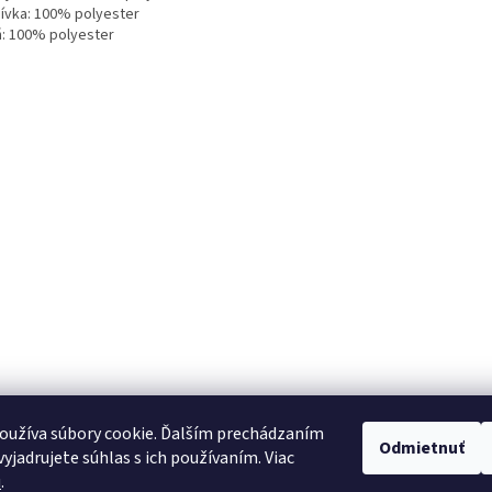
ívka: 100% polyester
ň: 100% polyester
oužíva súbory cookie. Ďalším prechádzaním
Odmietnuť
yjadrujete súhlas s ich používaním. Viac
u
.