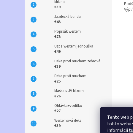
Mikina
Podš
€39
Výpl
Jazdecká bunda
€45
Poprsák western
€75
Uzda western jednouška
€49
Deka proti mucham zebrová
€39
Deka proti mucham
€25
Maska s UV filtrom
€26
Ohlávka+vodítko
€27
Tento web p
Westernová deka
tohto webu v
€39
informácií
t