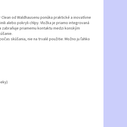
ay Clean od Waldhausenu ponúka praktické a inovatívne
ili alebo pokryli chlpy. Vložka je priamo integrovaná
 sa zabraňuje priamemu kontaktu medzi konským
kúšanie.
počas skúšania, nie na trvalé použitie. Možno ju ľahko
deky)