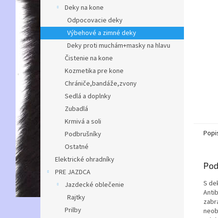
Deky na kone
Odpocovacie deky
Výbehové a zimné deky
Deky proti muchám+masky na hlavu
Čistenie na kone
Kozmetika pre kone
Chrániče,bandáže,zvony
Sedlá a doplnky
Zubadlá
Krmivá a soli
Popi
Podbrušníky
Ostatné
Elektrické ohradníky
Pod
PRE JAZDCA
S de
Jazdecké oblečenie
Anti
Rajtky
zabr
Prilby
neob