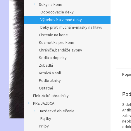
Deky na kone
Odpocovacie deky
Výbehové a zimné deky
Deky proti muchám+masky na hlavu
Čistenie na kone
Kozmetika pre kone
Chrániče,bandáže,zvony
Sedlá a doplnky
Zubadlá
Krmivá a soli
Popi
Podbrušníky
Ostatné
Pod
Elektrické ohradníky
PRE JAZDCA
S de
Anti
Jazdecké oblečenie
zabr
Rajtky
neob
Prilby
odoln