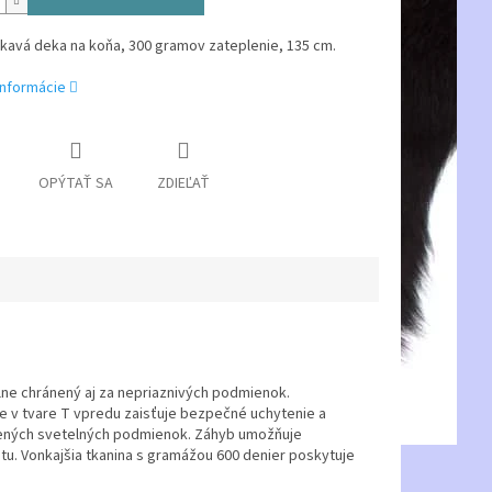
avá deka na koňa, 300 gramov zateplenie, 135 cm.
informácie
OPÝTAŤ SA
ZDIEĽAŤ
álne chránený aj za nepriaznivých podmienok.
ie v tvare T vpredu zaisťuje bezpečné uchytenie a
oršených svetelných podmienok. Záhyb umožňuje
tu. Vonkajšia tkanina s gramážou 600 denier poskytuje