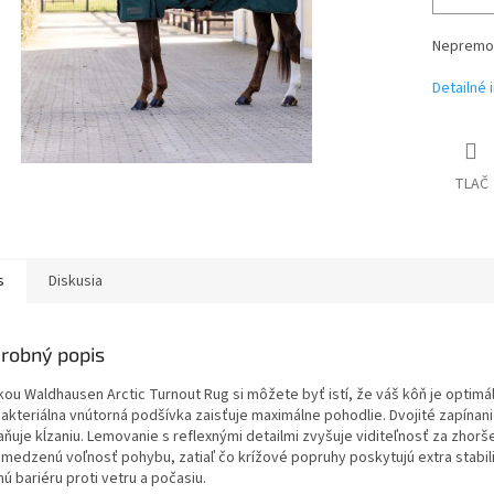
Nepremok
Detailné 
TLAČ
s
Diskusia
robný popis
kou Waldhausen Arctic Turnout Rug si môžete byť istí, že váš kôň je optim
bakteriálna vnútorná podšívka zaisťuje maximálne pohodlie. Dvojité zapínan
aňuje kĺzaniu. Lemovanie s reflexnými detailmi zvyšuje viditeľnosť za zh
medzenú voľnosť pohybu, zatiaľ čo krížové popruhy poskytujú extra stabili
ú bariéru proti vetru a počasiu.