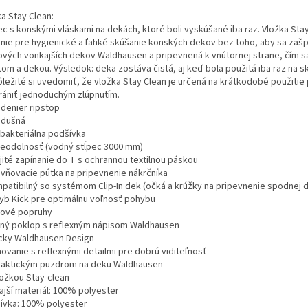
a Stay Clean:
ec s konskými vláskami na dekách, ktoré boli vyskúšané iba raz. Vložka St
enie pre hygienické a ľahké skúšanie konských dekov bez toho, aby sa zašpin
ových vonkajších dekov Waldhausen a pripevnená k vnútornej strane, čím
om a dekou. Výsledok: deka zostáva čistá, aj keď bola použitá iba raz na s
ležité si uvedomiť, že vložka Stay Clean je určená na krátkodobé použitie 
rániť jednoduchým zlúpnutím.
 denier ripstop
iedušná
ibakteriálna podšívka
deodolnosť (vodný stĺpec 3000 mm)
jité zapínanie do T s ochrannou textilnou páskou
evňovacie pútka na pripevnenie nákrčníka
mpatibilný so systémom Clip-In dek (očká a krúžky na pripevnenie spodnej 
hyb Kick pre optimálnu voľnosť pohybu
ížové popruhy
dný poklop s reflexným nápisom Waldhausen
acky Waldhausen Design
movanie s reflexnými detailmi pre dobrú viditeľnosť
praktickým puzdrom na deku Waldhausen
ložkou Stay-clean
ajší materiál: 100% polyester
ívka: 100% polyester