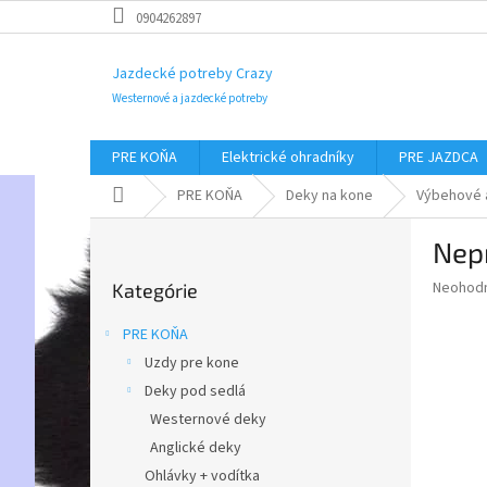
Prejsť
0904262897
na
obsah
Jazdecké potreby Crazy
Westernové a jazdecké potreby
PRE KOŇA
Elektrické ohradníky
PRE JAZDCA
Domov
PRE KOŇA
Deky na kone
Výbehové 
B
Nep
o
Preskočiť
č
Priemer
Neohod
Kategórie
kategórie
n
hodnote
ý
produkt
PRE KOŇA
p
je
Uzdy pre kone
0,0
a
z
Deky pod sedlá
n
5
e
Westernové deky
hviezdič
l
Anglické deky
Ohlávky + vodítka