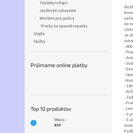
Topánky+chaps
Vložk
Jazdecké vybavenie
Koni
Western pre jazdca
rieš
do n
Pracky na opasok+opasky
chrbt
Stajňa
Je dô
odst
Služby
- 600
- Pr
- Ant
- Vo
Prijímame online platby
- Dvo
- Up
- Ko
- Zá
- Kr
- Za
- Pr
Top 10 produktov
- Le
- S 
- S v
Mikina
€39
Vonk
Podš