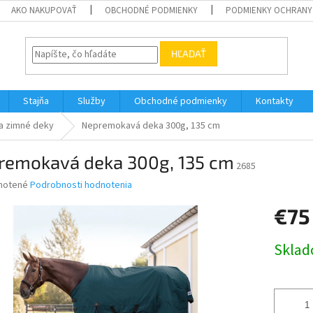
AKO NAKUPOVAŤ
OBCHODNÉ PODMIENKY
PODMIENKY OCHRANY
HĽADAŤ
Stajňa
Služby
Obchodné podmienky
Kontakty
a zimné deky
Nepremokavá deka 300g, 135 cm
remokavá deka 300g, 135 cm
2685
né
notené
Podrobnosti hodnotenia
nie
€75
u
Jednotk
Skla
cena:
iek.