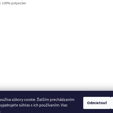
ň: 100% polyester
oužíva súbory cookie. Ďalším prechádzaním
Odmietnuť
yjadrujete súhlas s ich používaním. Viac
u
.