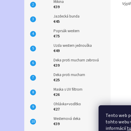
Mikina
Výpl
€39
Jazdecká bunda
€45
Poprsák western
€75
Uzda western jednouška
€49
Deka proti mucham zebrová
€39
Deka proti mucham
€25
Maska s UV filtrom
€26
Ohlávka+vodítko
€27
Tento web p
Westernová deka
tohto webu v
€39
informácií
t