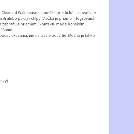
ay Clean od Waldhausenu ponúka praktické a inovatívne
ili alebo pokryli chlpy. Vložka je priamo integrovaná
 sa zabraňuje priamemu kontaktu medzi konským
kúšanie.
počas skúšania, nie na trvalé použitie. Možno ju ľahko
deky)