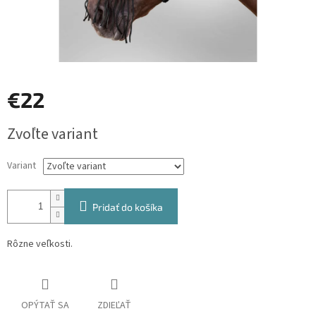
€22
Jednotková
Zvoľte variant
cena:
Variant
Pridať do košíka
Rôzne veľkosti.
OPÝTAŤ SA
ZDIEĽAŤ