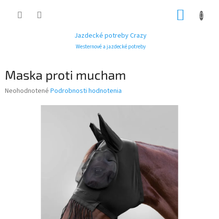
Prejsť
NÁKUP
na
obsah
KOŠÍK
Jazdecké potreby Crazy
Westernové a jazdecké potreby
Maska proti mucham
Priemerné
Neohodnotené
Podrobnosti hodnotenia
hodnotenie
produktu
je
0,0
z
5
hviezdičiek.