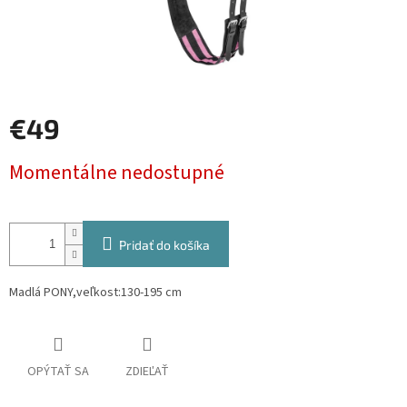
€49
Jednotková
Momentálne nedostupné
cena:
Pridať do košíka
Madlá PONY,veľkost:
130-195 cm
OPÝTAŤ SA
ZDIEĽAŤ