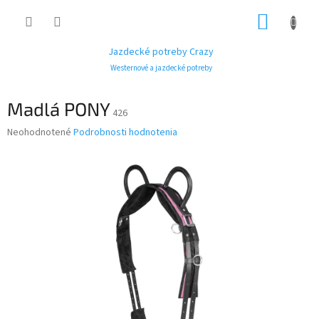
Prejsť
NÁKUP
na
obsah
KOŠÍK
Jazdecké potreby Crazy
Westernové a jazdecké potreby
Madlá PONY
426
Priemerné
Neohodnotené
Podrobnosti hodnotenia
hodnotenie
produktu
je
0,0
z
5
hviezdičiek.