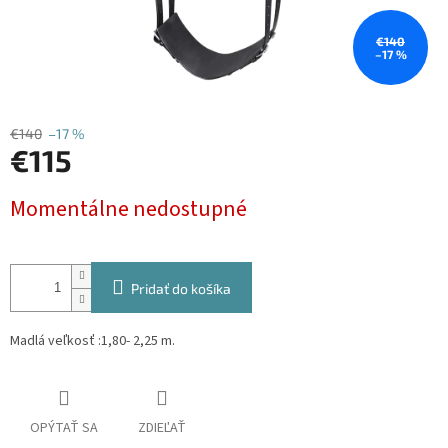
€140
–17 %
€140
–17 %
€115
Jednotková
Momentálne nedostupné
cena:
Pridať do košíka
Madlá veľkosť :1
,80- 2,25 m.
OPÝTAŤ SA
ZDIEĽAŤ