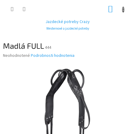
Prejsť
NÁKUP
na
obsah
KOŠÍK
Jazdecké potreby Crazy
Westernové a jazdecké potreby
Madlá FULL
444
Priemerné
Neohodnotené
Podrobnosti hodnotenia
hodnotenie
produktu
je
0,0
z
5
hviezdičiek.