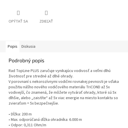
OPÝTAŤ SA
ZDIEĽAŤ
Popis
Diskusia
Podrobný popis
Rad TopLine PLUS zaručuje vynikajúcu vodivosť a veľmi dlhú
životnosť pre stredné až dlhé ohrady.
V porovnaní s nekorozívnymi vodičmi rovnakej pevnosti je vďaka
použitiu nášho nového vodičového materiálu TriCOND až 5x
vodivejší, čo znamená, že môžete vytvárať ohrady, ktoré sú 5x
dlhšie, alebo „zaistíte“ až 5x viac energie na miesto kontaktu so
zvieraťom = 5x bezpečnejšie.
• Dĺžka: 200 m
• Max. odporúčaná dĺžka ohradníka: 6.000 m
• Odpor: 0,311 Ohm/m