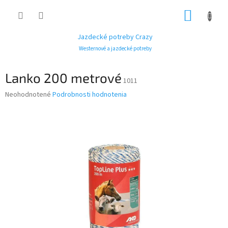
Prejsť
NÁKUP
na
obsah
KOŠÍK
Jazdecké potreby Crazy
Westernové a jazdecké potreby
Lanko 200 metrové
1011
Priemerné
Neohodnotené
Podrobnosti hodnotenia
hodnotenie
produktu
je
0,0
z
5
hviezdičiek.