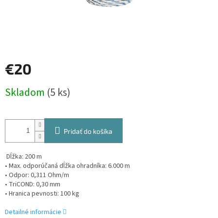
€20
Jednotková
Skladom
(5 ks)
cena:
Pridať do košíka
Dĺžka: 200 m
• Max. odporúčaná dĺžka ohradníka: 6.000 m
• Odpor: 0,311 Ohm/m
• TriCOND: 0,30 mm
• Hranica pevnosti: 100 kg
Detailné informácie