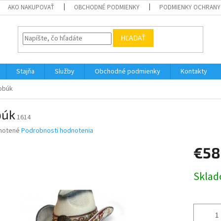
AKO NAKUPOVAŤ
OBCHODNÉ PODMIENKY
PODMIENKY OCHRANY
HĽADAŤ
Stajňa
Služby
Obchodné podmienky
Kontakty
obúk
búk
1614
né
notené
Podrobnosti hodnotenia
nie
€58
u
Jednotk
Skla
cena:
iek.