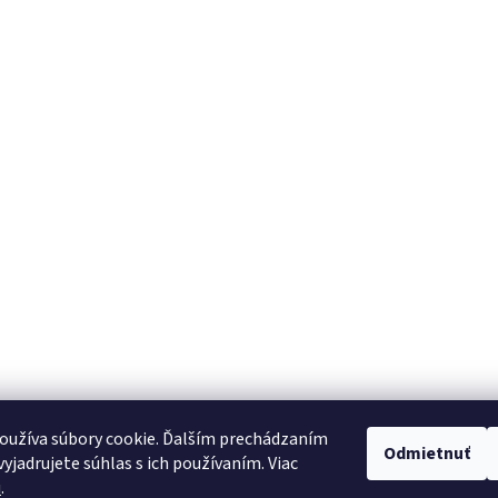
oužíva súbory cookie. Ďalším prechádzaním
Odmietnuť
yjadrujete súhlas s ich používaním. Viac
u
.