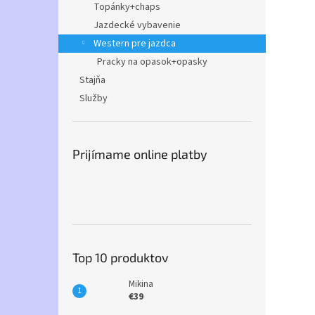
Topánky+chaps
Jazdecké vybavenie
Western pre jazdca
Pracky na opasok+opasky
Stajňa
Služby
Prijímame online platby
Top 10 produktov
Mikina
€39