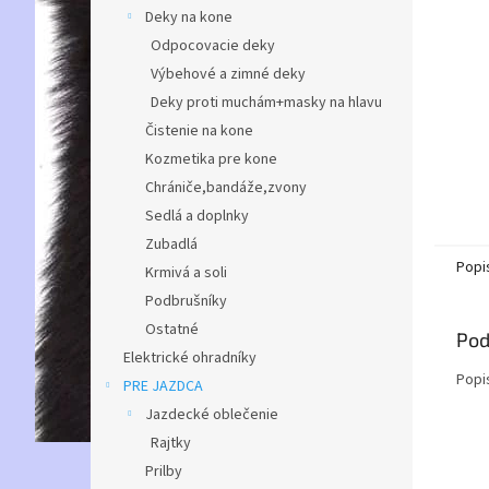
Deky na kone
Odpocovacie deky
Výbehové a zimné deky
Deky proti muchám+masky na hlavu
Čistenie na kone
Kozmetika pre kone
Chrániče,bandáže,zvony
Sedlá a doplnky
Zubadlá
Popi
Krmivá a soli
Podbrušníky
Ostatné
Pod
Elektrické ohradníky
Popi
PRE JAZDCA
Jazdecké oblečenie
Rajtky
Prilby