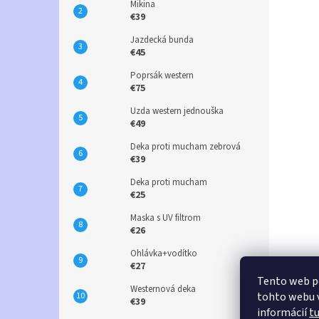
Mikina
€39
Jazdecká bunda
€45
Poprsák western
€75
Uzda western jednouška
€49
Deka proti mucham zebrová
€39
Deka proti mucham
€25
Maska s UV filtrom
€26
Ohlávka+vodítko
€27
Tento web p
Westernová deka
tohto webu v
€39
informácií
t