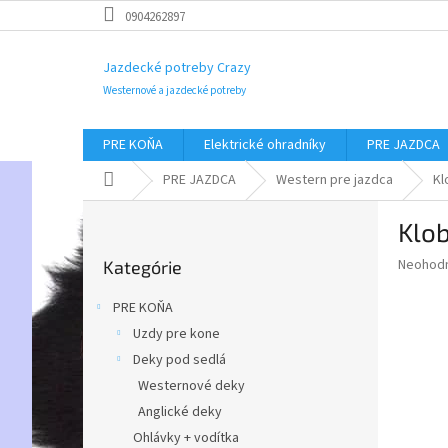
Prejsť
0904262897
na
obsah
Jazdecké potreby Crazy
Westernové a jazdecké potreby
PRE KOŇA
Elektrické ohradníky
PRE JAZDCA
Domov
PRE JAZDCA
Western pre jazdca
Kl
B
Klo
o
Preskočiť
č
Priemer
Neohod
Kategórie
kategórie
n
hodnote
ý
produkt
PRE KOŇA
p
je
Uzdy pre kone
0,0
a
z
Deky pod sedlá
n
5
e
Westernové deky
hviezdič
l
Anglické deky
Ohlávky + vodítka