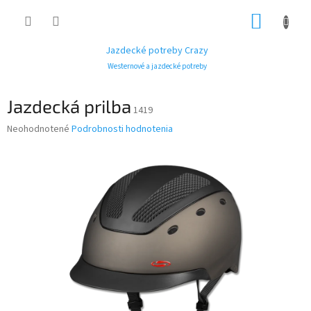
Prejsť
NÁKUP
na
obsah
KOŠÍK
Jazdecké potreby Crazy
Westernové a jazdecké potreby
Jazdecká prilba
1419
Priemerné
Neohodnotené
Podrobnosti hodnotenia
hodnotenie
produktu
je
0,0
z
5
hviezdičiek.