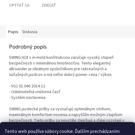
OPÝTAŤ SA
ZDIEĽAŤ
Popis
Diskusia
Podrobný popis
SWING H18 s in-mold konštrukciou zaručuje vysoký stupeň
bezpečnosti s minimálnou hmotnosťou. Tento elegantný
allrounder je ideálnym spoločníkom pre rekreačných a
súťažných jazdcov a má veľmi dobrý pomer cena / výkon.
- VG1 01.040 2014-12
- Odnímateľná vnútorná časť
- Systém nastavenia
SWING jazdecké prilby sa vyznačujú optimálnym strihom,
maximálnym komfortom nosenia a najvyšším možným stupňom
bezpečnosti. Tieto prilby sa neustále zlepšujú a ďalej rozvíjajú v
spolupráci s tímom profesionálnych jazdcov.
Tento web používa súbory cookie. Ďalším prechádzaním