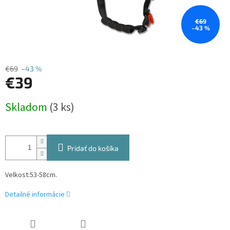
€69
–43 %
€69
–43 %
€39
Jednotková
Skladom
(3 ks)
cena:
Pridať do košíka
Velkost:53-58cm.
Detailné informácie