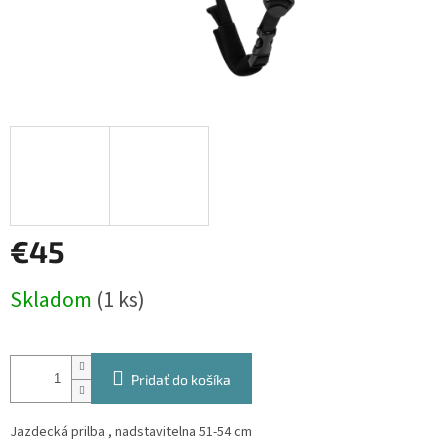
€45
Jednotková
Skladom
(1 ks)
cena:
Pridať do košíka
Jazdecká prilba , nadstavitelna 51-54 cm