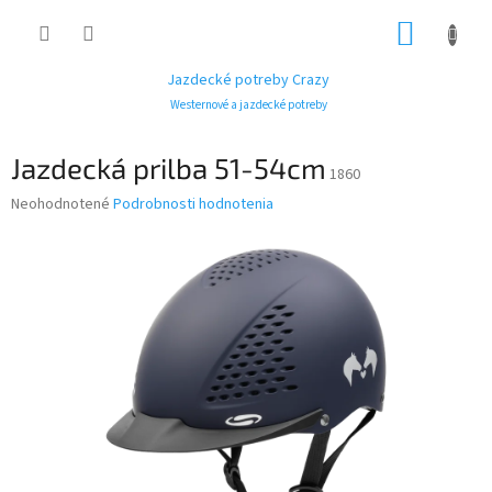
Prejsť
NÁKUP
na
obsah
KOŠÍK
Jazdecké potreby Crazy
Westernové a jazdecké potreby
Jazdecká prilba 51-54cm
1860
Priemerné
Neohodnotené
Podrobnosti hodnotenia
hodnotenie
produktu
je
0,0
z
5
hviezdičiek.