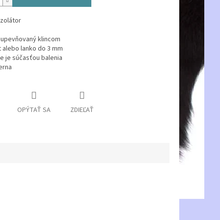
izolátor
r upevňovaný klincom
t alebo lanko do 3 mm
nie je súčasťou balenia
ierna
OPÝTAŤ SA
ZDIEĽAŤ