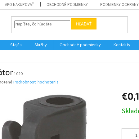
AKO NAKUPOVAŤ
OBCHODNÉ PODMIENKY
PODMIENKY OCHRANY
HĽADAŤ
Stajňa
Služby
Obchodné podmienky
Kontakty
átor
1020
né
notené
Podrobnosti hodnotenia
nie
€0,
u
Jednotk
Skla
cena:
iek.