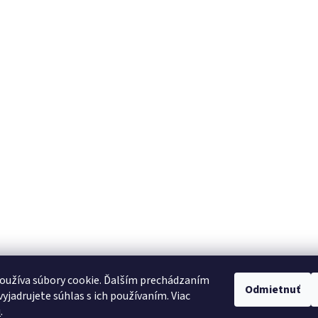
oužíva súbory cookie. Ďalším prechádzaním
Odmietnuť
yjadrujete súhlas s ich používaním. Viac
u
.