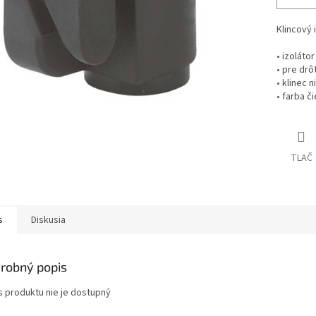
Klincový 
• izoláto
• pre drô
• klinec 
• farba č
TLAČ
s
Diskusia
robný popis
s produktu nie je dostupný