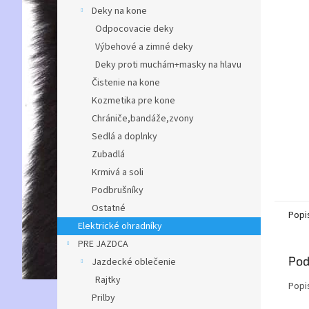
Deky na kone
Odpocovacie deky
Výbehové a zimné deky
Deky proti muchám+masky na hlavu
Čistenie na kone
Kozmetika pre kone
Chrániče,bandáže,zvony
Sedlá a doplnky
Zubadlá
Krmivá a soli
Podbrušníky
Ostatné
Popi
Elektrické ohradníky
PRE JAZDCA
Pod
Jazdecké oblečenie
Rajtky
Popi
Prilby