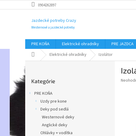
Prejsť
0904262897
na
obsah
Jazdecké potreby Crazy
Westernové a jazdecké potreby
PRE KOŇA
Elektrické ohradníky
PRE JAZDCA
Domov
Elektrické ohradníky
Izolátor
B
Izol
o
Preskočiť
č
Priemer
Neohod
Kategórie
kategórie
n
hodnote
ý
produkt
PRE KOŇA
p
je
Uzdy pre kone
0,0
a
z
Deky pod sedlá
n
5
e
Westernové deky
hviezdič
l
Anglické deky
Ohlávky + vodítka