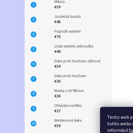
Mikina
€39
Jazdecká bunda
€45
Poprsák western
€75
Uzda western jednouška
€49
Deka proti mucham zebrová
€39
Deka proti mucham
€25
Maska s UV filtrom
€26
Ohlávka+vodítko
€27
Tento web p
Westernová deka
tohto webu v
€39
informácií
t