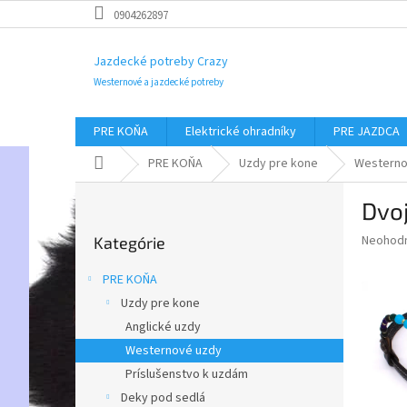
Prejsť
0904262897
na
obsah
Jazdecké potreby Crazy
Westernové a jazdecké potreby
PRE KOŇA
Elektrické ohradníky
PRE JAZDCA
Domov
PRE KOŇA
Uzdy pre kone
Westerno
B
Dvo
o
Preskočiť
č
Priemer
Neohod
Kategórie
kategórie
n
hodnote
ý
produkt
PRE KOŇA
p
je
Uzdy pre kone
0,0
a
z
Anglické uzdy
n
5
e
Westernové uzdy
hviezdič
l
Príslušenstvo k uzdám
Deky pod sedlá