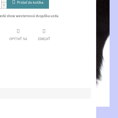
Pridať do košíka
dá show westernová dvojuška uzda.
OPÝTAŤ SA
ZDIEĽAŤ