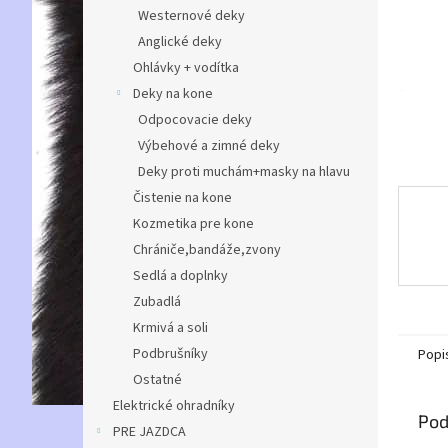
Westernové deky
Anglické deky
Ohlávky + vodítka
Deky na kone
Odpocovacie deky
Výbehové a zimné deky
Deky proti muchám+masky na hlavu
Čistenie na kone
Kozmetika pre kone
Chrániče,bandáže,zvony
Sedlá a doplnky
Zubadlá
Krmivá a soli
Podbrušníky
Popi
Ostatné
Elektrické ohradníky
Pod
PRE JAZDCA