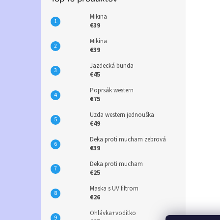
Mikina
€39
Mikina
€39
Jazdecká bunda
€45
Poprsák western
€75
Uzda western jednouška
€49
Deka proti mucham zebrová
€39
Deka proti mucham
€25
Maska s UV filtrom
€26
Ohlávka+vodítko