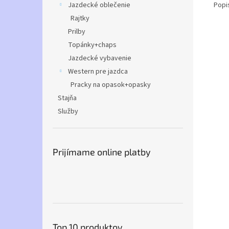
Popi
Jazdecké oblečenie
Rajtky
Prilby
Topánky+chaps
Jazdecké vybavenie
Western pre jazdca
Pracky na opasok+opasky
Stajňa
Služby
Prijímame online platby
Top 10 produktov