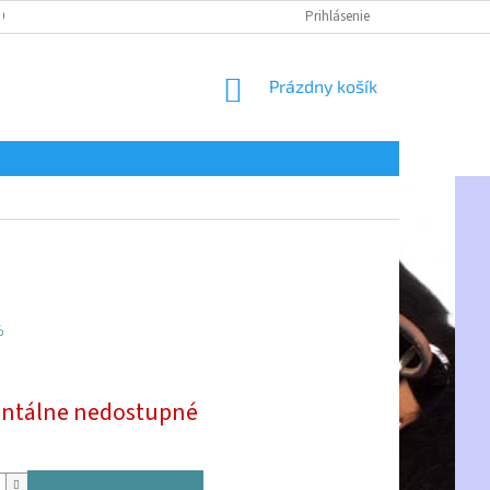
 OSOBNÝCH ÚDAJOV
Prihlásenie
NÁKUPNÝ
Prázdny košík
KOŠÍK
%
ová
tálne nedostupné