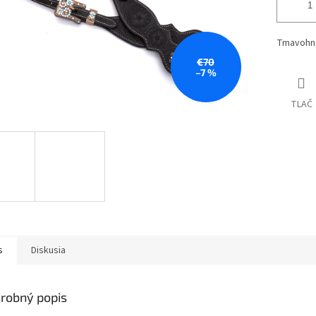
Tmavohne
€70
–7 %
TLAČ
s
Diskusia
robný popis