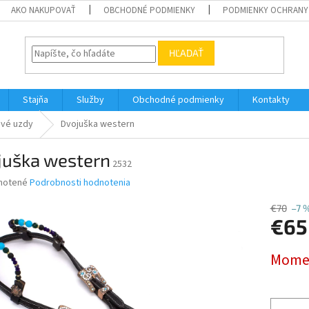
AKO NAKUPOVAŤ
OBCHODNÉ PODMIENKY
PODMIENKY OCHRANY
HĽADAŤ
Stajňa
Služby
Obchodné podmienky
Kontakty
vé uzdy
Dvojuška western
juška western
2532
né
notené
Podrobnosti hodnotenia
nie
u
€70
–7 
€65
Jednotk
Momen
cena:
iek.