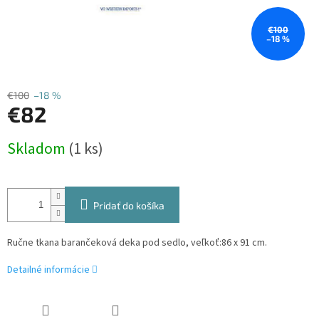
€100
–18 %
€100
–18 %
€82
Jednotková
Skladom
(1 ks)
cena:
Pridať do košíka
Ručne tkana barančeková deka pod sedlo, veľkoť:
86 x 91 cm.
Detailné informácie