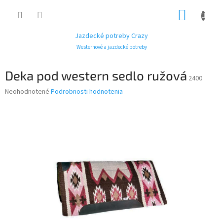
Prejsť
NÁKUP
na
obsah
KOŠÍK
Jazdecké potreby Crazy
Westernové a jazdecké potreby
Deka pod western sedlo ružová
2400
Priemerné
Neohodnotené
Podrobnosti hodnotenia
hodnotenie
produktu
je
0,0
z
5
hviezdičiek.