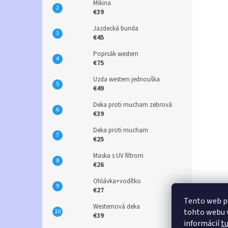
Mikina
€39
Jazdecká bunda
€45
Poprsák western
€75
Uzda western jednouška
€49
Deka proti mucham zebrová
€39
Deka proti mucham
€25
Maska s UV filtrom
€26
Ohlávka+vodítko
€27
Tento web p
Westernová deka
tohto webu v
€39
informácií
t