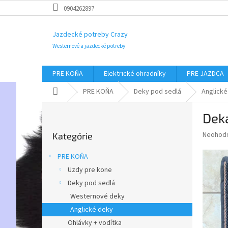
Prejsť
0904262897
na
obsah
Jazdecké potreby Crazy
Westernové a jazdecké potreby
PRE KOŇA
Elektrické ohradníky
PRE JAZDCA
Domov
PRE KOŇA
Deky pod sedlá
Anglické
B
Deka
o
Preskočiť
č
Priemer
Neohod
Kategórie
kategórie
n
hodnote
ý
produkt
PRE KOŇA
p
je
Uzdy pre kone
0,0
a
z
Deky pod sedlá
n
5
e
Westernové deky
hviezdič
l
Anglické deky
Ohlávky + vodítka