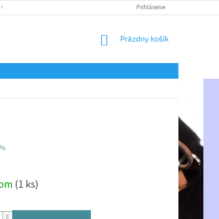
 OSOBNÝCH ÚDAJOV
Prihlásenie
NÁKUPNÝ
Prázdny košík
KOŠÍK
 %
ová
dom
(1 ks)