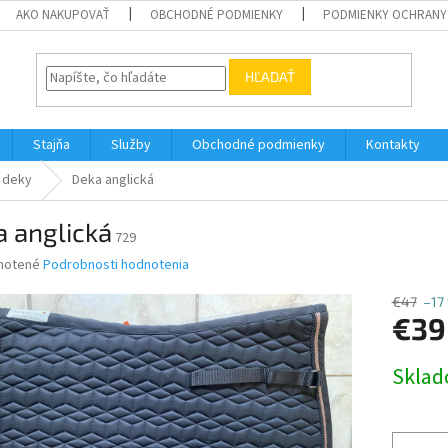
AKO NAKUPOVAŤ
OBCHODNÉ PODMIENKY
PODMIENKY OCHRANY
HĽADAŤ
Stajňa
Služby
Obchodné podmienky
Kontakty
 deky
Deka anglická
 anglická
729
né
notené
Podrobnosti hodnotenia
nie
u
€47
–17
€39
Jednotk
Skla
cena:
iek.