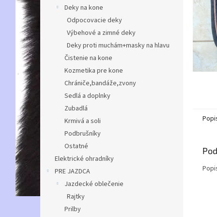
Deky na kone
Odpocovacie deky
Výbehové a zimné deky
Deky proti muchám+masky na hlavu
Čistenie na kone
Kozmetika pre kone
Chrániče,bandáže,zvony
Sedlá a doplnky
Zubadlá
Popi
Krmivá a soli
Podbrušníky
Ostatné
Pod
Elektrické ohradníky
Popi
PRE JAZDCA
Jazdecké oblečenie
Rajtky
Prilby