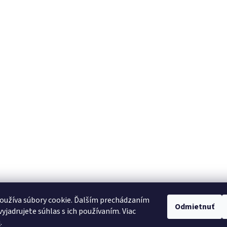
oužíva súbory cookie. Ďalším prechádzaním
Odmietnuť
yjadrujete súhlas s ich používaním. Viac
u
.