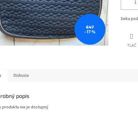
Deka pod 
€47
–17 %
TLAČ
s
Diskusia
robný popis
s produktu nie je dostupný