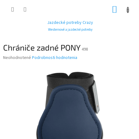
Prejsť
NÁKUP
na
obsah
KOŠÍK
Jazdecké potreby Crazy
Westernové a jazdecké potreby
Chrániče zadné PONY
498
Priemerné
Neohodnotené
Podrobnosti hodnotenia
hodnotenie
produktu
je
0,0
z
5
hviezdičiek.