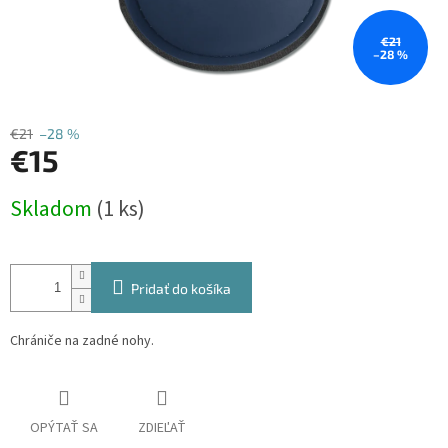
€21
–28 %
€21
–28 %
€15
Jednotková
Skladom
(1 ks)
cena:
Pridať do košíka
Chrániče na zadné nohy.
OPÝTAŤ SA
ZDIEĽAŤ