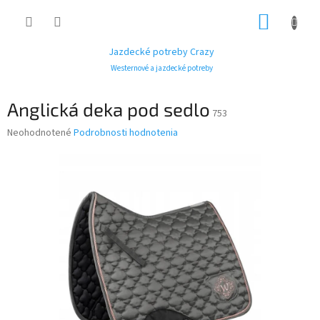
Prejsť
NÁKUP
na
obsah
KOŠÍK
Jazdecké potreby Crazy
Westernové a jazdecké potreby
Anglická deka pod sedlo
753
Priemerné
Neohodnotené
Podrobnosti hodnotenia
hodnotenie
produktu
je
0,0
z
5
hviezdičiek.