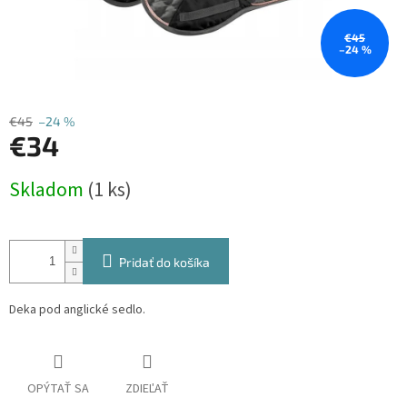
€45
–24 %
€45
–24 %
€34
Jednotková
Skladom
(1 ks)
cena:
Pridať do košíka
Deka pod anglické sedlo.
OPÝTAŤ SA
ZDIEĽAŤ